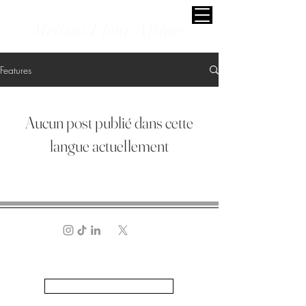
Melissa Fleur Afshar
Features
Aucun post publié dans cette
langue actuellement
Dès que de nouveaux posts seront publiés,
vous les verrez ici.
MELISSA FLEUR AFSHAR
Copyright © 2026 MELISSA FLEUR AFSHAR
Handcrafted by Melissa
ALL IMAGERY IS PRIVATELY OWNED UNLESS STATED OTHERWISE
TERMS | PRIVACY POLICY | DISCLAIMERS